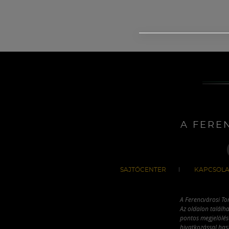
A FERE
SAJTÓCENTER
KAPCSOLA
A Ferencvárosi To
Az oldalon találha
pontos megjelölésé
hivatkozással has