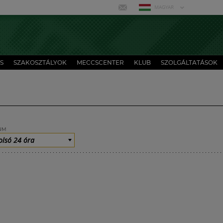
MAGYAR
S
SZAKOSZTÁLYOK
MECCSCENTER
KLUB
SZOLGÁLTATÁSOK
UM
olsó 24 óra