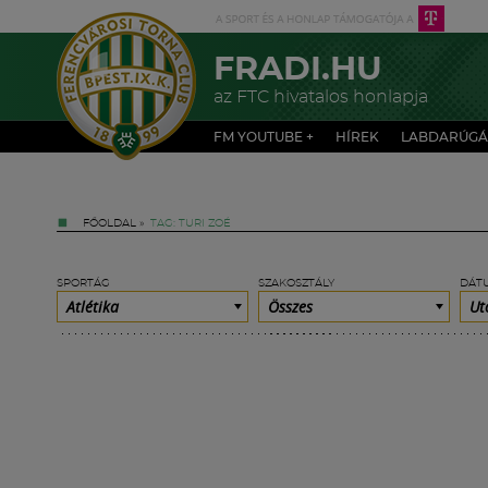
FRADI.HU
az FTC hivatalos honlapja
FM YOUTUBE +
HÍREK
LABDARÚGÁ
FŐOLDAL
»
TAG: TURI ZOÉ
SPORTÁG
SZAKOSZTÁLY
DÁT
Atlétika
Összes
Ut