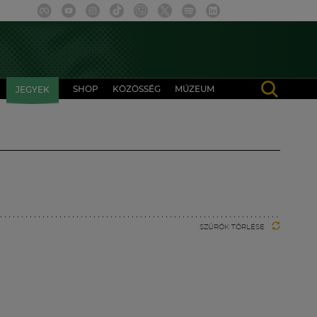
SHOP
KÖZÖSSÉG
MÚZEUM
JEGYEK
SZŰRŐK TÖRLÉSE