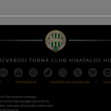
NCVÁROSI TORNA CLUB HIVATALOS H
T
IMPRESSZUM
MODERÁLÁSI ALAPELVEK
HON
rna Club hivatalos honlapja
tó írott és képi anyagok csak a forrás
vel, internetes felhasználás esetén aktív
ználhatóak fel.