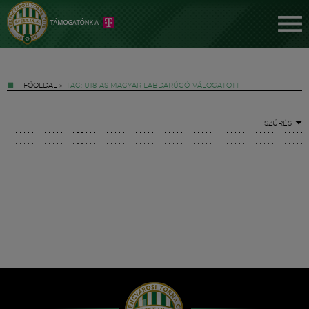
FŐOLDAL
»
TAG: U18-AS MAGYAR LABDARÚGÓ-VÁLOGATOTT
SZŰRÉS
Jegyek
FM YouTube +
Hírek