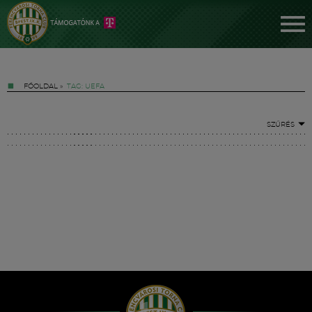
FŐOLDAL
»
TAG: UEFA
SZŰRÉS
Jegyek
FM YouTube +
Hírek