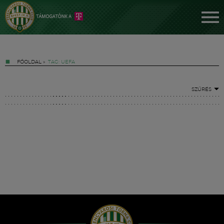
FŐOLDAL
»
TAG: UEFA
SZŰRÉS
Jegyek
FM YouTube +
Hírek