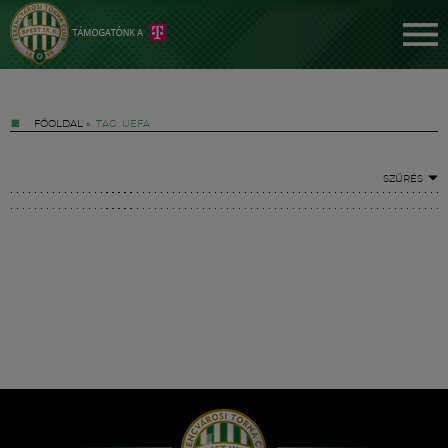
FŐOLDAL
»
TAG: UEFA
SZŰRÉS
Jegyek
FM YouTube +
Hírek