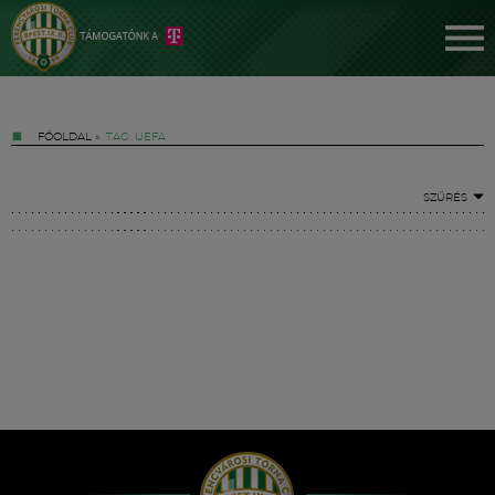
FŐOLDAL
»
TAG: UEFA
SZŰRÉS
Jegyek
FM YouTube +
Hírek