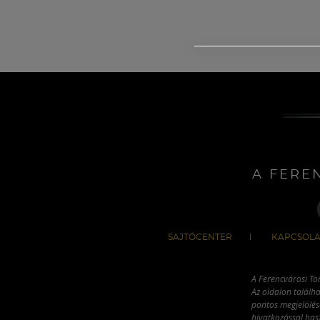
A FERE
SAJTÓCENTER
KAPCSOLA
A Ferencvárosi To
Az oldalon találha
pontos megjelölésé
hivatkozással has