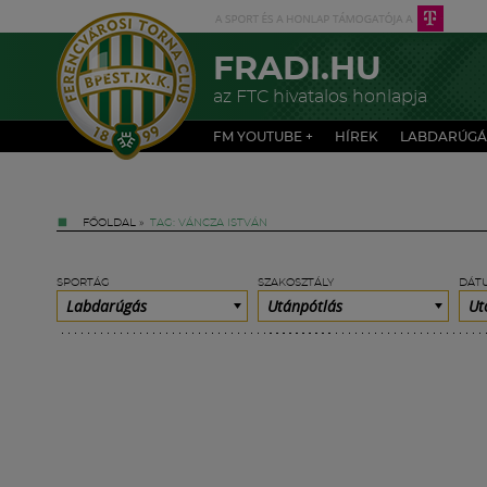
FRADI.HU
az FTC hivatalos honlapja
FM YOUTUBE +
HÍREK
LABDARÚGÁ
FŐOLDAL
»
TAG: VÁNCZA ISTVÁN
SPORTÁG
SZAKOSZTÁLY
DÁT
Labdarúgás
Utánpótlás
Ut