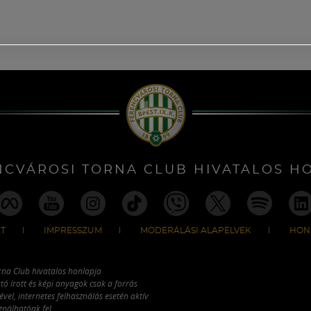
NCVÁROSI TORNA CLUB HIVATALOS H
T
IMPRESSZUM
MODERÁLÁSI ALAPELVEK
HON
rna Club hivatalos honlapja
tó írott és képi anyagok csak a forrás
vel, internetes felhasználás esetén aktív
ználhatóak fel.