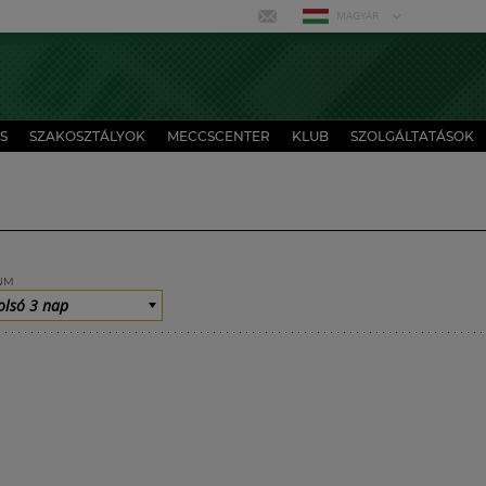
MAGYAR
S
SZAKOSZTÁLYOK
MECCSCENTER
KLUB
SZOLGÁLTATÁSOK
UM
olsó 3 nap