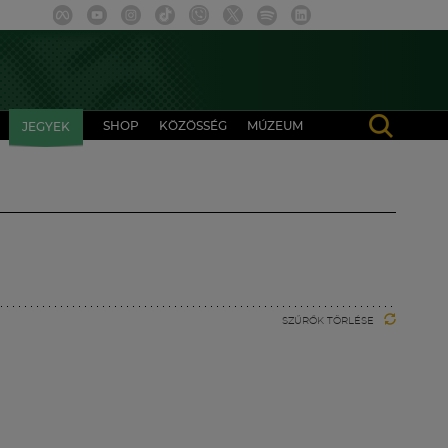
SHOP
KÖZÖSSÉG
MÚZEUM
JEGYEK
SZŰRŐK TÖRLÉSE