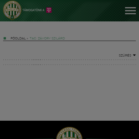
FŐOLDAL
»
TAG: ZÁVORY SZILÁRD
SZŰRÉS
Jegyek
FM YouTube +
Hírek