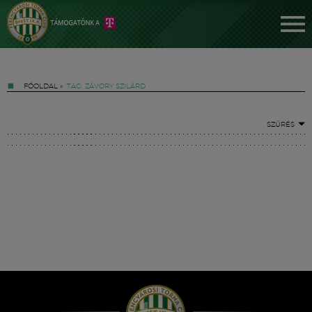
FŐOLDAL
»
TAG: ZÁVORY SZILÁRD
SZŰRÉS
Jegyek
FM YouTube +
Hírek