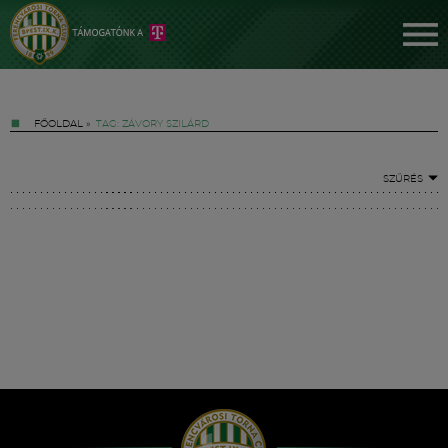
FŐOLDAL
»
TAG: ZÁVORY SZILÁRD
SZŰRÉS
Jegyek
FM YouTube +
Hírek