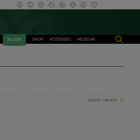
SHOP
KÖZÖSSÉG
MÚZEUM
JEGYEK
SZŰRŐK TÖRLÉSE