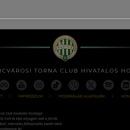
NCVÁROSI TORNA CLUB HIVATALOS H
T
IMPRESSZUM
MODERÁLÁSI ALAPELVEK
HON
rna Club hivatalos honlapja
tó írott és képi anyagok csak a forrás
vel, internetes felhasználás esetén aktív
ználhatóak fel.