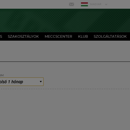
MAGYAR
S
SZAKOSZTÁLYOK
MECCSCENTER
KLUB
SZOLGÁLTATÁSOK
UM
olsó 1 hónap