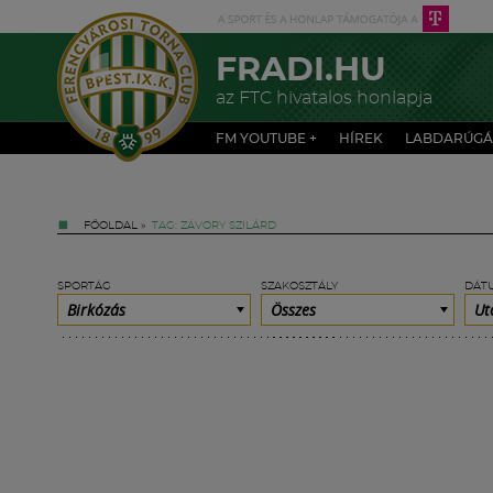
FRADI.HU
az FTC hivatalos honlapja
FM YOUTUBE +
HÍREK
LABDARÚGÁ
FŐOLDAL
»
TAG: ZÁVORY SZILÁRD
SPORTÁG
SZAKOSZTÁLY
DÁT
Birkózás
Összes
Ut