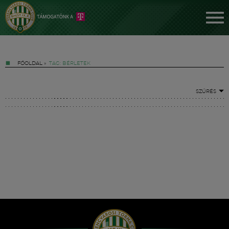
FŐOLDAL
»
TAG: BÉRLETEK
SZŰRÉS
Jegyek
FM YouTube +
Hírek