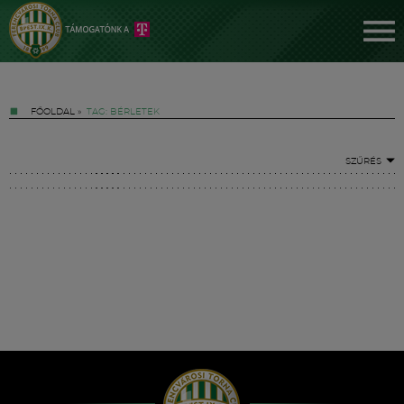
FŐOLDAL
»
TAG: BÉRLETEK
SZŰRÉS
Jegyek
FM YouTube +
Hírek