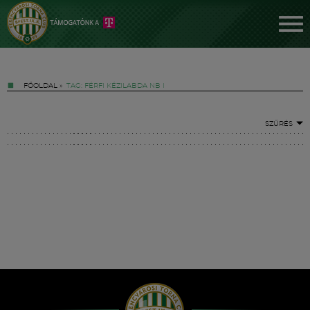
FŐOLDAL
»
TAG: FÉRFI KÉZILABDA NB I
SZŰRÉS
Jegyek
FM YouTube +
Hírek