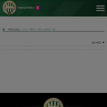
FŐOLDAL
»
TAG: FÉRFI KÉZILABDA NB I
SZŰRÉS
Jegyek
FM YouTube +
Hírek