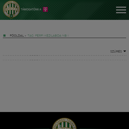
FŐOLDAL
»
TAG: FÉRFI KÉZILABDA NB I
SZŰRÉS
Jegyek
FM YouTube +
Hírek