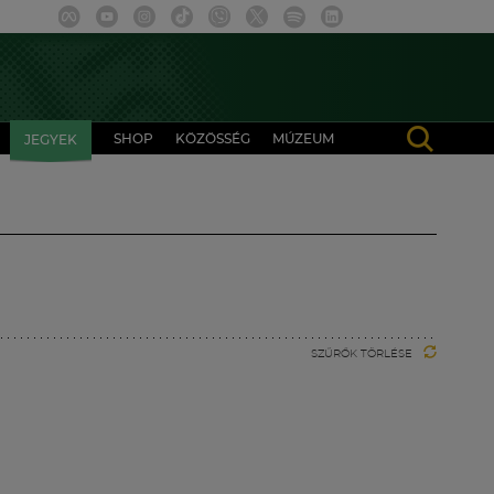
SHOP
KÖZÖSSÉG
MÚZEUM
JEGYEK
SZŰRŐK TÖRLÉSE