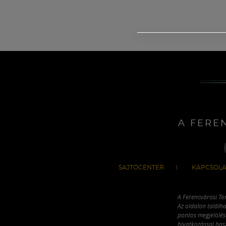
A FERE
SAJTÓCENTER
KAPCSOLA
A Ferencvárosi To
Az oldalon találha
pontos megjelölésé
hivatkozással has