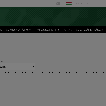
MAGYAR
S
SZAKOSZTÁLYOK
MECCSCENTER
KLUB
SZOLGÁLTATÁSOK
UM
szes