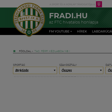
FRADI.HU
az FTC hivatalos honlapja
FM YOUTUBE +
HÍREK
LABDARÚGÁ
FŐOLDAL
»
TAG: FÉRFI KÉZILABDA NB I
SPORTÁG
SZAKOSZTÁLY
DÁT
Birkózás
Összes
Ös