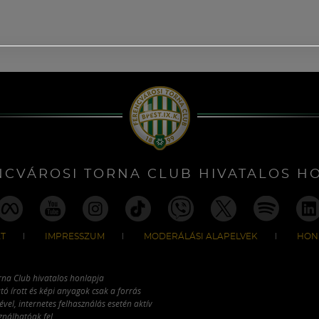
NCVÁROSI TORNA CLUB HIVATALOS H
T
IMPRESSZUM
MODERÁLÁSI ALAPELVEK
HON
rna Club hivatalos honlapja
tó írott és képi anyagok csak a forrás
vel, internetes felhasználás esetén aktív
ználhatóak fel.