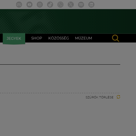
SHOP
KÖZÖSSÉG
MÚZEUM
JEGYEK
SZŰRŐK TÖRLÉSE