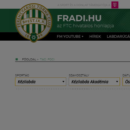
FRADI.HU
az FTC hivatalos honlapja
FM YOUTUBE +
HÍREK
LABDARÚGÁ
FŐOLDAL
»
TAG: FOCI
SPORTÁG
SZAKOSZTÁLY
DÁT
Kézilabda
Kézilabda Akadémia
Ös