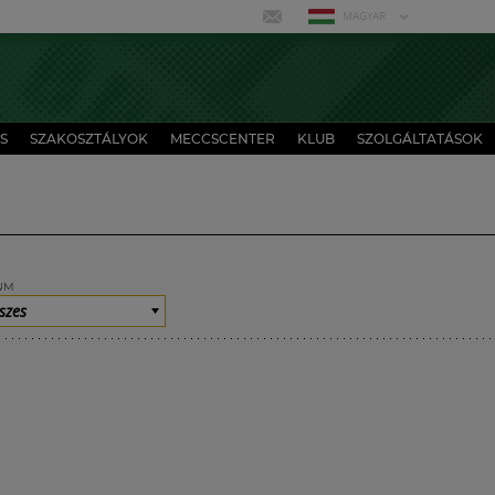
MAGYAR
S
SZAKOSZTÁLYOK
MECCSCENTER
KLUB
SZOLGÁLTATÁSOK
UM
szes