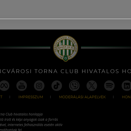
NCVÁROSI TORNA CLUB HIVATALOS H
T
IMPRESSZUM
MODERÁLÁSI ALAPELVEK
HON
rna Club hivatalos honlapja
tó írott és képi anyagok csak a forrás
vel, internetes felhasználás esetén aktív
ználhatóak fel.