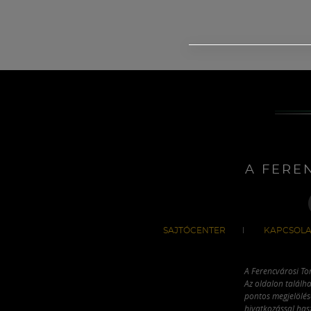
A FERE
SAJTÓCENTER
KAPCSOLA
A Ferencvárosi To
Az oldalon találha
pontos megjelölésé
hivatkozással has