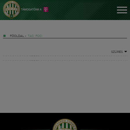
FŐOLDAL
»
TAG: FOCI
SZŰRÉS
Jegyek
FM YouTube +
Hírek