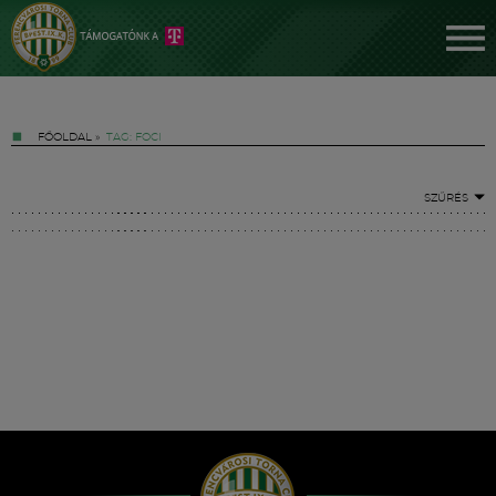
FŐOLDAL
»
TAG: FOCI
SZŰRÉS
Jegyek
FM YouTube +
Hírek