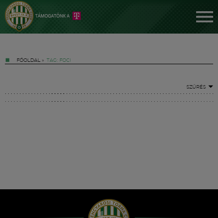
FŐOLDAL
»
TAG: FOCI
SZŰRÉS
Jegyek
FM YouTube +
Hírek