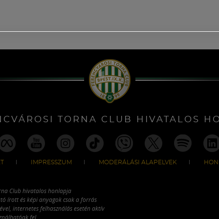
NCVÁROSI TORNA CLUB HIVATALOS H
T
IMPRESSZUM
MODERÁLÁSI ALAPELVEK
HON
rna Club hivatalos honlapja
tó írott és képi anyagok csak a forrás
vel, internetes felhasználás esetén aktív
ználhatóak fel.