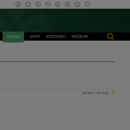
SHOP
KÖZÖSSÉG
MÚZEUM
JEGYEK
SZŰRŐK TÖRLÉSE