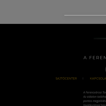
A FERE
SAJTÓCENTER
KAPCSOLA
A Ferencvárosi To
Az oldalon találha
pontos megjelölésé
hivatkozással has