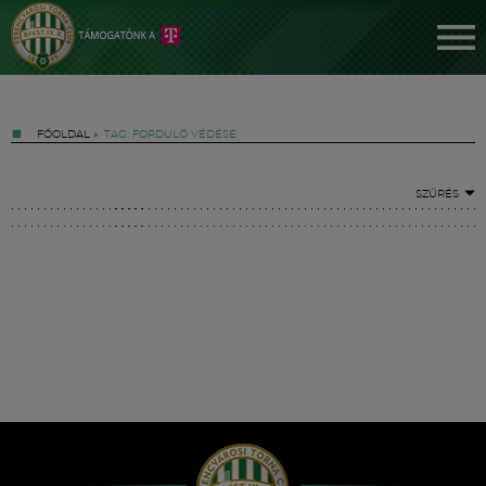
FŐOLDAL
»
TAG: FORDULÓ VÉDÉSE
SZŰRÉS
Jegyek
FM YouTube +
Hírek