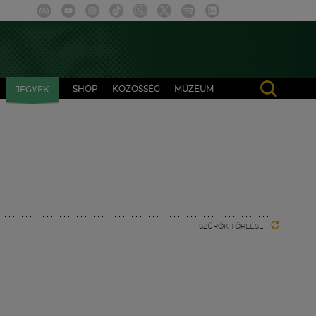
SHOP
KÖZÖSSÉG
MÚZEUM
JEGYEK
SZŰRŐK TÖRLÉSE