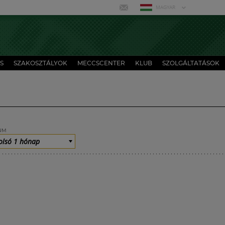
MAGYAR
S
SZAKOSZTÁLYOK
MECCSCENTER
KLUB
SZOLGÁLTATÁSOK
UM
olsó 1 hónap