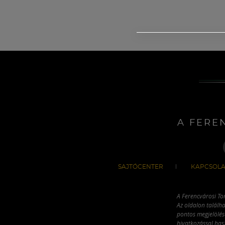
A FERE
SAJTÓCENTER
KAPCSOLA
A Ferencvárosi To
Az oldalon találha
pontos megjelölésé
hivatkozással has