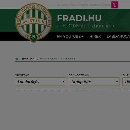
FRADI.HU
az FTC hivatalos honlapja
FM YOUTUBE +
HÍREK
LABDARÚGÁ
FŐOLDAL
»
TAG: FORDULÓ VÉDÉSE
SPORTÁG
SZAKOSZTÁLY
DÁT
Labdarúgás
Utánpótlás
Ut