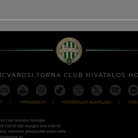
NCVÁROSI TORNA CLUB HIVATALOS H
T
IMPRESSZUM
MODERÁLÁSI ALAPELVEK
HON
rna Club hivatalos honlapja
tó írott és képi anyagok csak a forrás
vel, internetes felhasználás esetén aktív
ználhatóak fel.