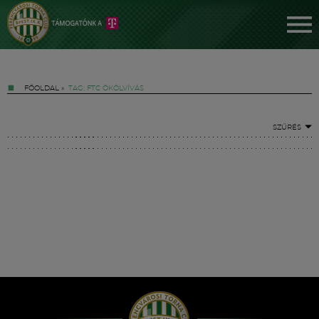
FŐOLDAL
»
TAG: FTC ÖKÖLVÍVÁS
SZŰRÉS
Jegyek
FM YouTube +
Hírek