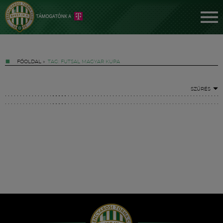
FŐOLDAL
»
TAG: FUTSAL MAGYAR KUPA
SZŰRÉS
Jegyek
FM YouTube +
Hírek