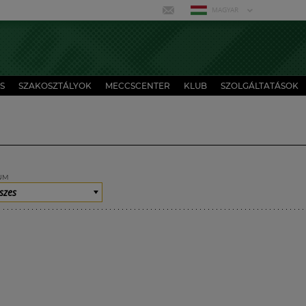
MAGYAR
S
SZAKOSZTÁLYOK
MECCSCENTER
KLUB
SZOLGÁLTATÁSOK
UM
szes