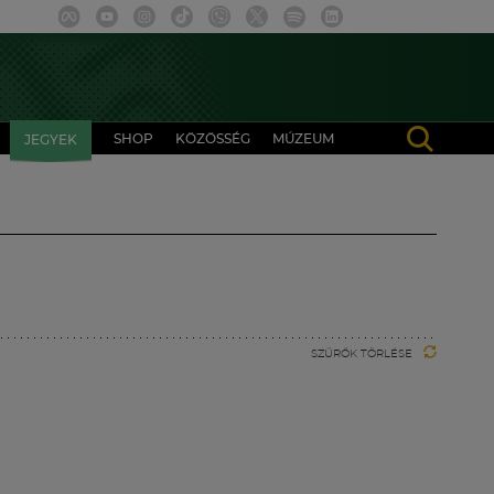
SHOP
KÖZÖSSÉG
MÚZEUM
JEGYEK
SZŰRŐK TÖRLÉSE