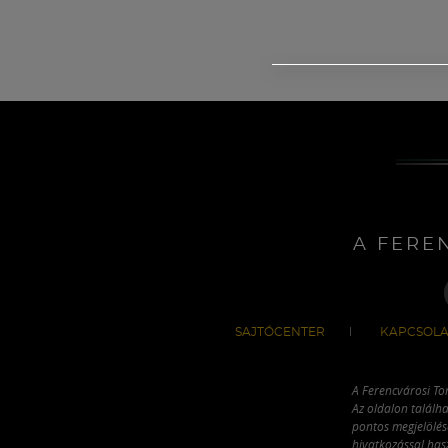
A FERE
SAJTÓCENTER
KAPCSOLA
A Ferencvárosi To
Az oldalon találha
pontos megjelölésé
hivatkozással has