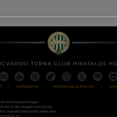
NCVÁROSI TORNA CLUB HIVATALOS H
T
IMPRESSZUM
MODERÁLÁSI ALAPELVEK
HON
rna Club hivatalos honlapja
tó írott és képi anyagok csak a forrás
vel, internetes felhasználás esetén aktív
ználhatóak fel.