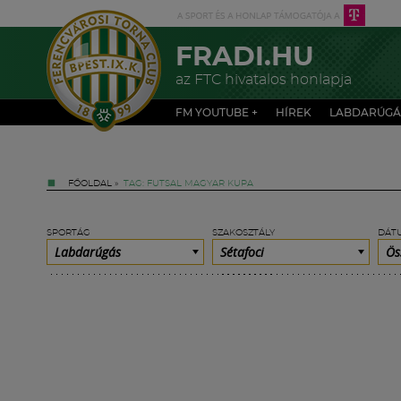
FRADI.HU
az FTC hivatalos honlapja
FM YOUTUBE +
HÍREK
LABDARÚGÁ
FŐOLDAL
»
TAG: FUTSAL MAGYAR KUPA
SPORTÁG
SZAKOSZTÁLY
DÁT
Labdarúgás
Sétafoci
Ös