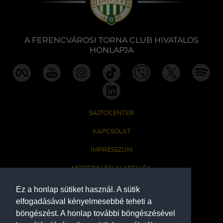
Labdarúgás
Szakosztályok
A FERENCVÁROSI TORNA CLUB HIVATALOS
HONLAPJA
Meccscenter
Klub
SAJTÓCENTER
Szolgáltatások
KAPCSOLAT
IMPRESSZUM
Shop
MODERÁLÁSI ALAPELVEK
HONLAP ADATKEZELÉSI TÁJÉKOZTATÓ
Ez a honlap sütiket használ. A sütik
Közösség
elfogadásával kényelmesebbé teheti a
böngészést. A honlap további böngészésével
A Ferencvárosi Torna Club hivatalos honlapja