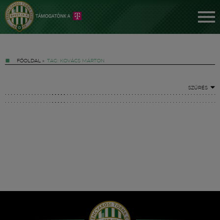
FŐOLDAL
»
TAG: KOVÁCS MÁRTON
SZŰRÉS
Jegyek
FM YouTube +
Hírek