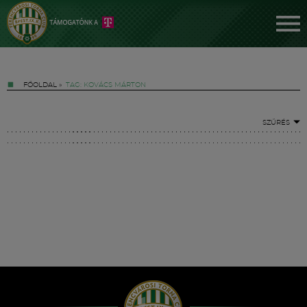
FŐOLDAL
»
TAG: KOVÁCS MÁRTON
SZŰRÉS
Jegyek
FM YouTube +
Hírek