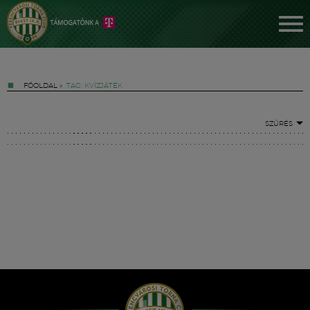
FŐOLDAL
»
TAG: KVÍZJÁTÉK
SZŰRÉS
Jegyek
FM YouTube +
Hírek