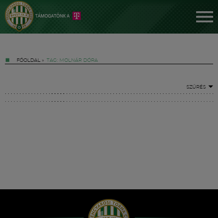
FŐOLDAL
»
TAG: MOLNÁR DÓRA
SZŰRÉS
Jegyek
FM YouTube +
Hírek