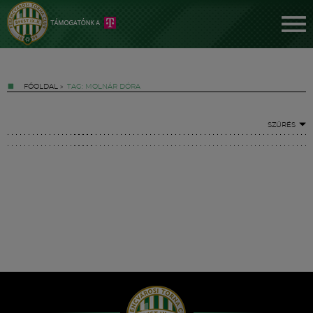
FŐOLDAL
»
TAG: MOLNÁR DÓRA
SZŰRÉS
Jegyek
FM YouTube +
Hírek