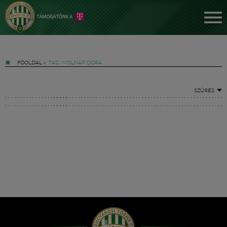
FŐOLDAL
»
TAG: MOLNÁR DÓRA
SZŰRÉS
Jegyek
FM YouTube +
Hírek