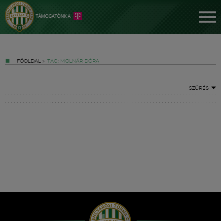
FŐOLDAL
»
TAG: MOLNÁR DÓRA
SZŰRÉS
Jegyek
FM YouTube +
Hírek