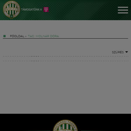
FŐOLDAL
»
TAG: MOLNÁR DÓRA
SZŰRÉS
Jegyek
FM YouTube +
Hírek