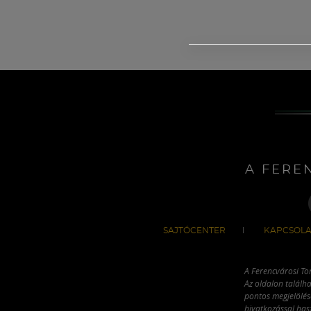
A FERE
SAJTÓCENTER
KAPCSOLA
A Ferencvárosi To
Az oldalon találha
pontos megjelölésé
hivatkozással has