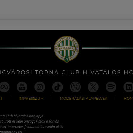
NCVÁROSI TORNA CLUB HIVATALOS H
T
IMPRESSZUM
MODERÁLÁSI ALAPELVEK
HON
rna Club hivatalos honlapja
tó írott és képi anyagok csak a forrás
vel, internetes felhasználás esetén aktív
ználhatóak fel.