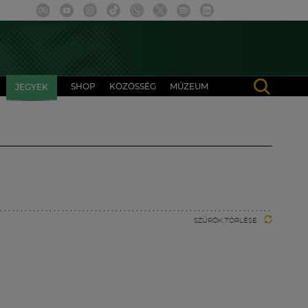
SHOP
KÖZÖSSÉG
MÚZEUM
JEGYEK
SZŰRŐK TÖRLÉSE