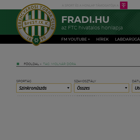
FRADI.HU
az FTC hivatalos honlapja
FM YOUTUBE +
HÍREK
LABDARÚGÁ
FŐOLDAL
»
TAG: MOLNÁR DÓRA
SPORTÁG
SZAKOSZTÁLY
DÁT
Szinkronúszás
Összes
Ut