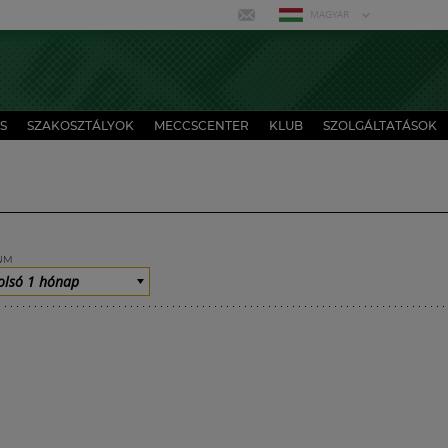
MAGYAR
S
SZAKOSZTÁLYOK
MECCSCENTER
KLUB
SZOLGÁLTATÁSOK
UM
olsó 1 hónap