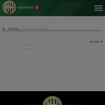
FŐOLDAL
»
TAG: MOLNÁR DÓRA
SZŰRÉS
Jegyek
FM YouTube +
Hírek