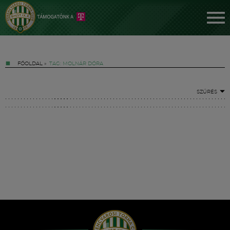
FŐOLDAL
»
TAG: MOLNÁR DÓRA
SZŰRÉS
Jegyek
FM YouTube +
Hírek