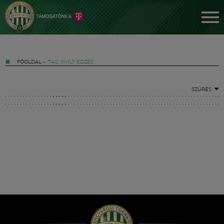
FŐOLDAL
»
TAG: NYÍLT EDZÉS
SZŰRÉS
Jegyek
FM YouTube +
Hírek