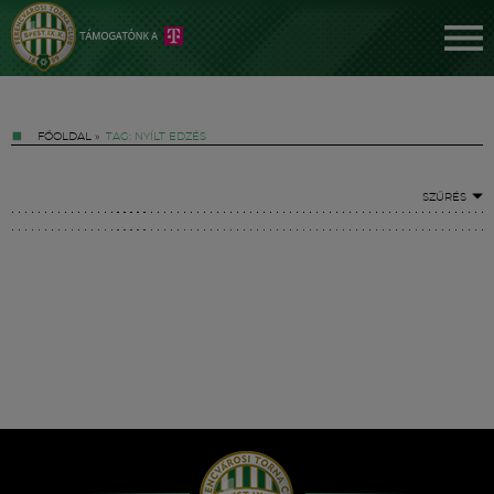
FŐOLDAL
»
TAG: NYÍLT EDZÉS
SZŰRÉS
Jegyek
FM YouTube +
Hírek