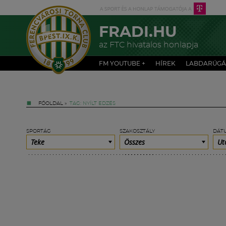
FRADI.HU
az FTC hivatalos honlapja
FM YOUTUBE +
HÍREK
LABDARÚGÁ
FŐOLDAL
»
TAG: NYÍLT EDZÉS
SPORTÁG
SZAKOSZTÁLY
DÁT
Teke
Összes
Ut