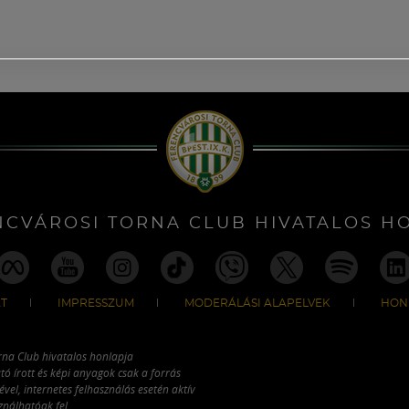
NCVÁROSI TORNA CLUB HIVATALOS H
T
IMPRESSZUM
MODERÁLÁSI ALAPELVEK
HON
rna Club hivatalos honlapja
tó írott és képi anyagok csak a forrás
vel, internetes felhasználás esetén aktív
ználhatóak fel.