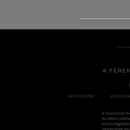
A FERE
SAJTÓCENTER
KAPCSOLA
A Ferencvárosi To
Az oldalon találha
pontos megjelölésé
hivatkozással has