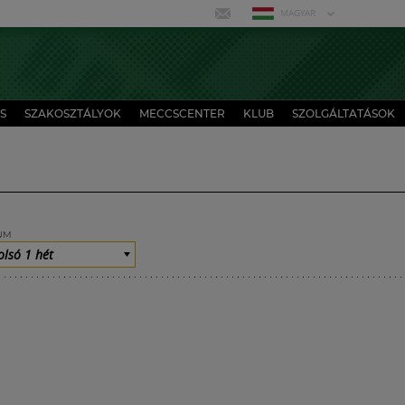
MAGYAR
S
SZAKOSZTÁLYOK
MECCSCENTER
KLUB
SZOLGÁLTATÁSOK
UM
olsó 1 hét