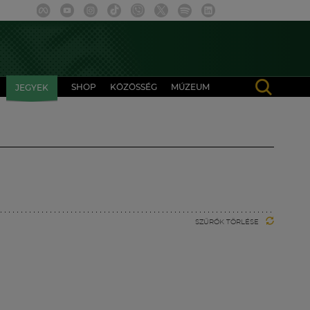
SHOP
KÖZÖSSÉG
MÚZEUM
JEGYEK
SZŰRŐK TÖRLÉSE