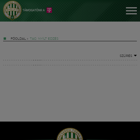
FŐOLDAL
»
TAG: NYÍLT EDZÉS
SZŰRÉS
Jegyek
FM YouTube +
Hírek