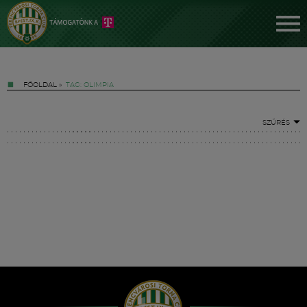
FŐOLDAL
»
TAG: OLIMPIA
SZŰRÉS
Jegyek
FM YouTube +
Hírek