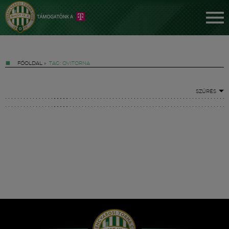
FŐOLDAL
»
TAG: OVITORNA
SZŰRÉS
Jegyek
FM YouTube +
Hírek