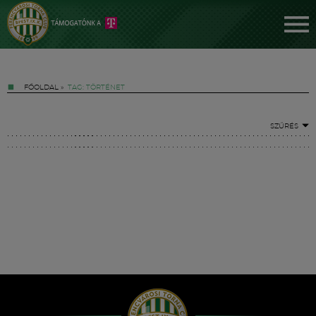
FŐOLDAL
»
TAG: TÖRTÉNET
SZŰRÉS
Jegyek
FM YouTube +
Hírek