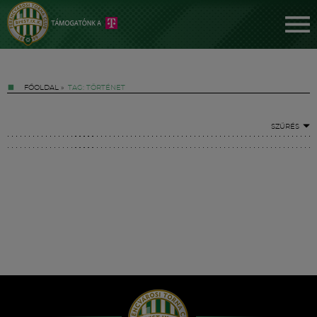
FŐOLDAL
»
TAG: TÖRTÉNET
SZŰRÉS
Jegyek
FM YouTube +
Hírek