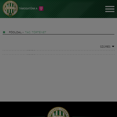
FŐOLDAL
»
TAG: TÖRTÉNET
SZŰRÉS
Jegyek
FM YouTube +
Hírek