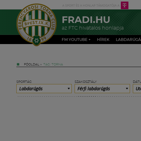
FRADI.HU
az FTC hivatalos honlapja
FM YOUTUBE +
HÍREK
LABDARÚGÁ
FŐOLDAL
»
TAG: TORNA
SPORTÁG
SZAKOSZTÁLY
DÁT
Labdarúgás
Férfi labdarúgás
Ut