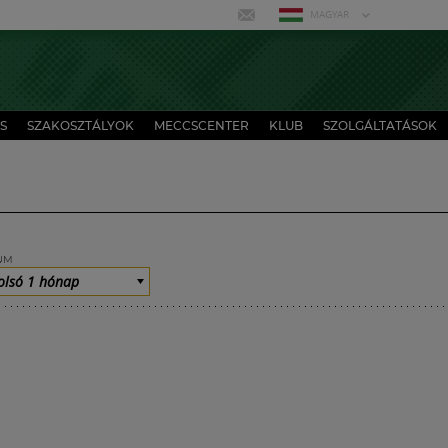
MAGYAR
S
SZAKOSZTÁLYOK
MECCSCENTER
KLUB
SZOLGÁLTATÁSOK
UM
olsó 1 hónap