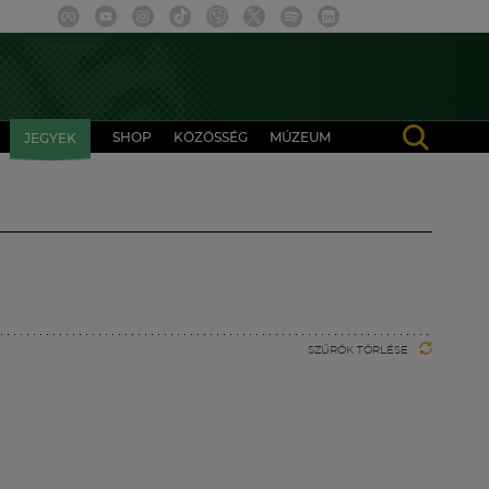
SHOP
KÖZÖSSÉG
MÚZEUM
JEGYEK
SZŰRŐK TÖRLÉSE