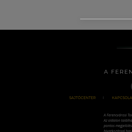
A FERE
SAJTÓCENTER
KAPCSOLA
A Ferencvárosi To
Az oldalon találha
pontos megjelölésé
hivatkozással has