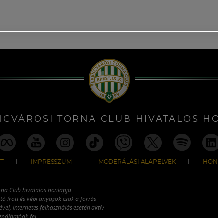
NCVÁROSI TORNA CLUB HIVATALOS H
T
IMPRESSZUM
MODERÁLÁSI ALAPELVEK
HON
rna Club hivatalos honlapja
tó írott és képi anyagok csak a forrás
vel, internetes felhasználás esetén aktív
ználhatóak fel.