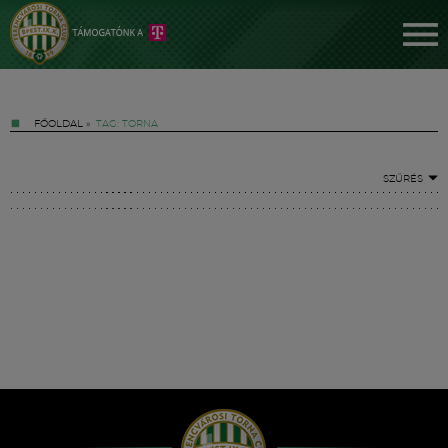
FŐOLDAL
»
TAG: TORNA
SZŰRÉS
Jegyek
FM YouTube +
Hírek